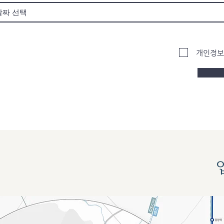
q
u
i
r
e
d
개인정보